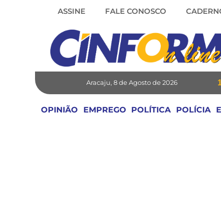
Skip
ASSINE
FALE CONOSCO
CADERN
to
content
Aracaju, 8 de Agosto de 2026
OPINIÃO
EMPREGO
POLÍTICA
POLÍCIA