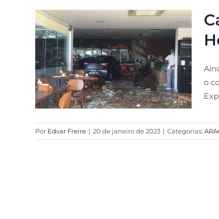
C
H
Ain
o c
Exp
Por
Edvar Freire
|
20 de janeiro de 2023
|
Categorias:
ARA