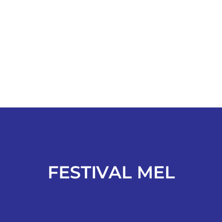
ESPORTES
COLUNISTAS
Classificados
ASSINE
FALE CONOSCO
FESTIVAL MEL
EDIÇÕES EM PDF