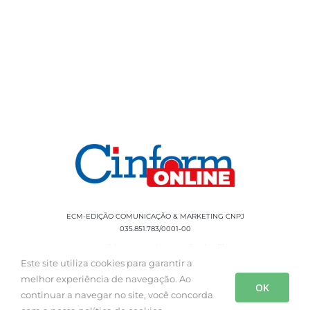
ECM-EDIÇÃO COMUNICAÇÃO & MARKETING CNPJ
035.851.783/0001-00
Rua Sílvio Cesar Leite, 90 Salgado Filho -
Aracaju, SE, CEP: 49020-060 Fone: +55 79
Este site utiliza cookies para garantir a
3085-0554
melhor experiência de navegação. Ao
OK
continuar a navegar no site, você concorda