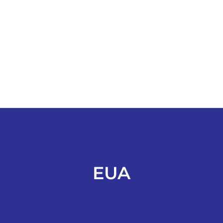
ESPORTES
COLUNISTAS
Classificados
ASSINE
FALE CONOSCO
EUA
EDIÇÕES EM PDF