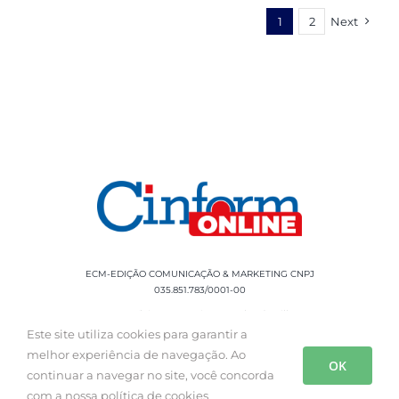
1
2
Next
ECM-EDIÇÃO COMUNICAÇÃO & MARKETING CNPJ
035.851.783/0001-00
Rua Sílvio Cesar Leite, 90 Salgado Filho -
Aracaju, SE, CEP: 49020-060 Fone: +55 79
Este site utiliza cookies para garantir a
3085-0554
melhor experiência de navegação. Ao
OK
continuar a navegar no site, você concorda
com a nossa política de cookies