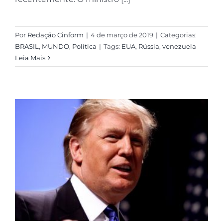
Por
Redação Cinform
|
4 de março de 2019
|
Categorias:
BRASIL
,
MUNDO
,
Política
|
Tags:
EUA
,
Rússia
,
venezuela
Leia Mais