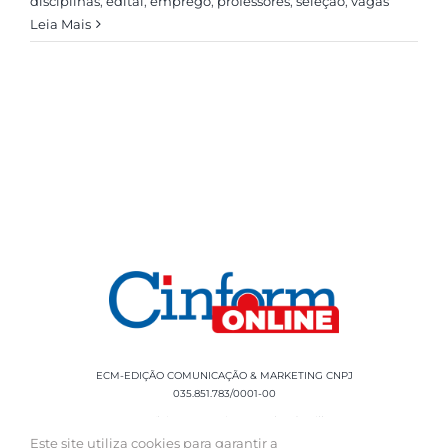
disciplinas
,
edital
,
emprego
,
professores
,
seleção
,
vagas
Leia Mais
ECM-EDIÇÃO COMUNICAÇÃO & MARKETING CNPJ
035.851.783/0001-00
Rua Sílvio Cesar Leite, 90 Salgado Filho -
Aracaju, SE, CEP: 49020-060 Fone: +55 79
Este site utiliza cookies para garantir a