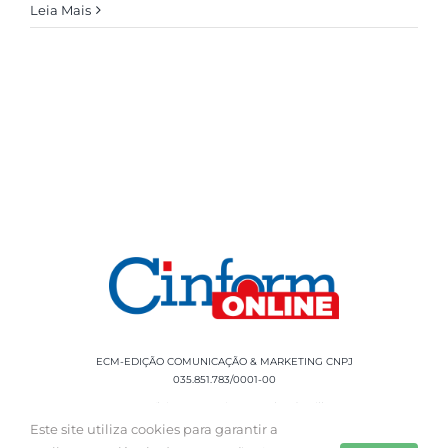
Leia Mais
ECM-EDIÇÃO COMUNICAÇÃO & MARKETING CNPJ
035.851.783/0001-00
Rua Sílvio Cesar Leite, 90 Salgado Filho -
Aracaju, SE, CEP: 49020-060 Fone: +55 79
Este site utiliza cookies para garantir a
3085-0554