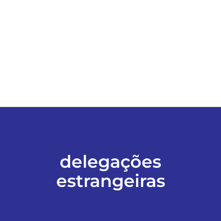
ESPORTES
COLUNISTAS
Classificados
ASSINE
FALE CONOSCO
delegações
estrangeiras
EDIÇÕES EM PDF