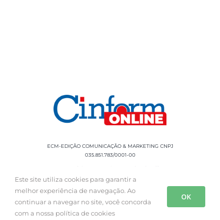
ECM-EDIÇÃO COMUNICAÇÃO & MARKETING CNPJ
035.851.783/0001-00
Rua Sílvio Cesar Leite, 90 Salgado Filho -
Aracaju, SE, CEP: 49020-060 Fone: +55 79
Este site utiliza cookies para garantir a
3085-0554
melhor experiência de navegação. Ao
OK
continuar a navegar no site, você concorda
com a nossa política de cookies