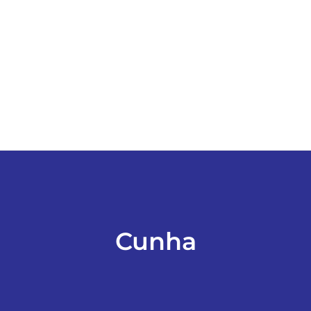
ESPORTES
COLUNISTAS
Classificados
ASSINE
FALE CONOSCO
Cunha
EDIÇÕES EM PDF