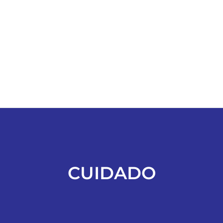
ESPORTES
COLUNISTAS
Classificados
ASSINE
FALE CONOSCO
CUIDADO
EDIÇÕES EM PDF