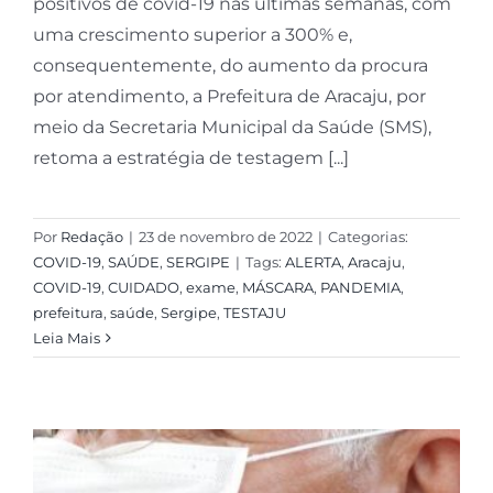
positivos de covid-19 nas últimas semanas, com
uma crescimento superior a 300% e,
consequentemente, do aumento da procura
por atendimento, a Prefeitura de Aracaju, por
meio da Secretaria Municipal da Saúde (SMS),
retoma a estratégia de testagem [...]
Por
Redação
|
23 de novembro de 2022
|
Categorias:
COVID-19
,
SAÚDE
,
SERGIPE
|
Tags:
ALERTA
,
Aracaju
,
COVID-19
,
CUIDADO
,
exame
,
MÁSCARA
,
PANDEMIA
,
prefeitura
,
saúde
,
Sergipe
,
TESTAJU
Leia Mais