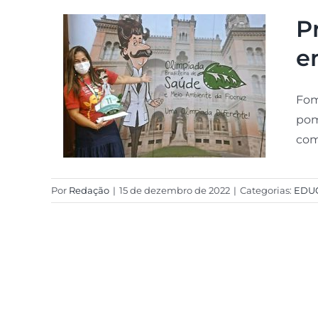
P
e
Fom
pom
com
Por
Redação
|
15 de dezembro de 2022
|
Categorias:
EDU