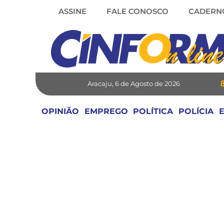
Skip
ASSINE
FALE CONOSCO
CADERN
to
content
Aracaju, 6 de Agosto de 2026
OPINIÃO
EMPREGO
POLÍTICA
POLÍCIA