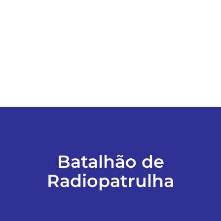
ESPORTES
COLUNISTAS
Classificados
ASSINE
FALE CONOSCO
Batalhão de
Radiopatrulha
EDIÇÕES EM PDF