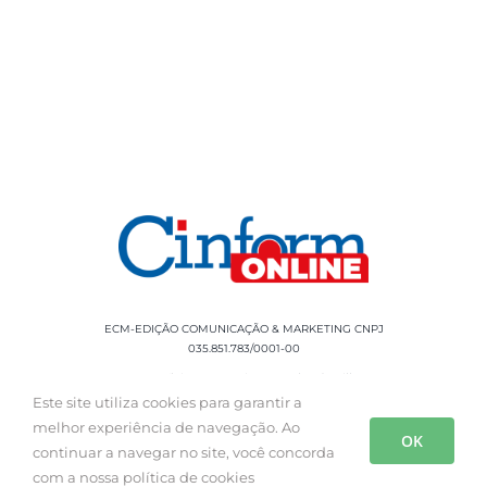
ECM-EDIÇÃO COMUNICAÇÃO & MARKETING CNPJ
035.851.783/0001-00
Rua Sílvio Cesar Leite, 90 Salgado Filho -
Aracaju, SE, CEP: 49020-060 Fone: +55 79
Este site utiliza cookies para garantir a
3085-0554
melhor experiência de navegação. Ao
OK
continuar a navegar no site, você concorda
com a nossa política de cookies