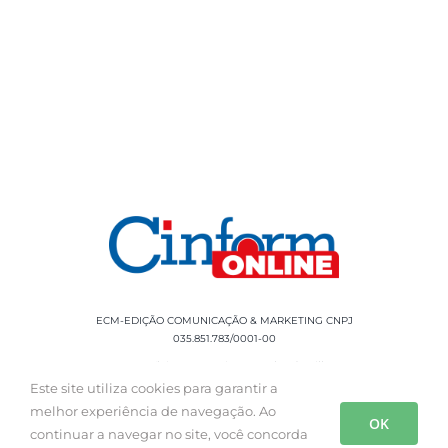
ECM-EDIÇÃO COMUNICAÇÃO & MARKETING CNPJ
035.851.783/0001-00
Rua Sílvio Cesar Leite, 90 Salgado Filho -
Aracaju, SE, CEP: 49020-060 Fone: +55 79
Este site utiliza cookies para garantir a
3085-0554
melhor experiência de navegação. Ao
OK
continuar a navegar no site, você concorda