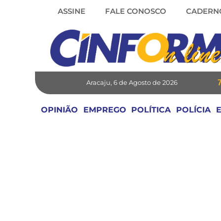
Skip
ASSINE
FALE CONOSCO
CADERN
to
content
Aracaju, 6 de Agosto de 2026
OPINIÃO
EMPREGO
POLÍTICA
POLÍCIA