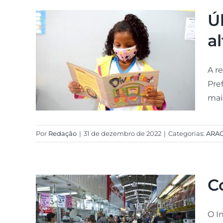
Ú
a
A r
Pre
mais
Por
Redação
|
31 de dezembro de 2022
|
Categorias:
ARA
C
O I