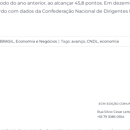
íodo do ano anterior, ao alcançar 45,8 pontos. Em dezemb
rdo com dados da Confederação Nacional de Dirigentes Loji
BRASIL
,
Economia e Negócios
|
Tags:
avanço
,
CNDL
,
economia
ECM-EDIÇÃO COMUNI
Rua Sílvio Cesar Leit
+55 79 3085-0554