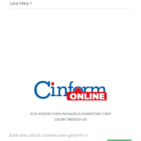
Leia Mais
ECM-EDIÇÃO COMUNICAÇÃO & MARKETING CNPJ
035.851.783/0001-00
Rua Sílvio Cesar Leite, 90 Salgado Filho -
Aracaju, SE, CEP: 49020-060 Fone: +55 79
Este site utiliza cookies para garantir a
3085-0554