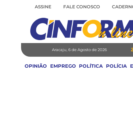
Skip
ASSINE
FALE CONOSCO
CADERN
to
content
Aracaju, 6 de Agosto de 2026
OPINIÃO
EMPREGO
POLÍTICA
POLÍCIA