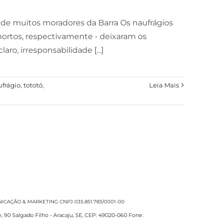
 de muitos moradores da Barra Os naufrágios
mortos, respectivamente - deixaram os
aro, irresponsabilidade [...]
frágio
,
tototó
,
Leia Mais
CAÇÃO & MARKETING CNPJ 035.851.783/0001-00
e, 90 Salgado Filho - Aracaju, SE, CEP: 49020-060 Fone: