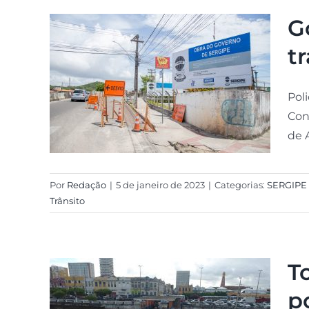
G
t
Poli
Con
de 
Por
Redação
|
5 de janeiro de 2023
|
Categorias:
SERGIPE
Trânsito
T
p