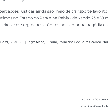
arcações rústicas ainda são meio de transporte favorito
ítimos no Estado do Pará e na Bahia - deixando 23 e 18 
ileiros e os sergipanos atônitos por tamanha tragédia e, cl
Geral
,
SERGIPE
|
Tags:
Aracaju-Barra
,
Barra dos Coqueiros
,
canoa
,
Nau
ECM-EDIÇÃO COMUNI
Rua Sílvio Cesar Leit