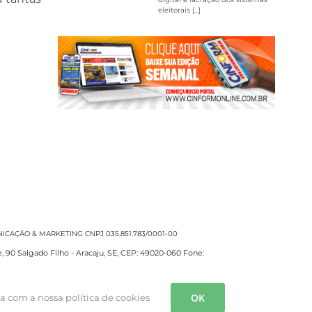
eleitorais [...]
CAÇÃO & MARKETING CNPJ 035.851.783/0001-00
e, 90 Salgado Filho - Aracaju, SE, CEP: 49020-060 Fone:
OK
da com a nossa política de cookies