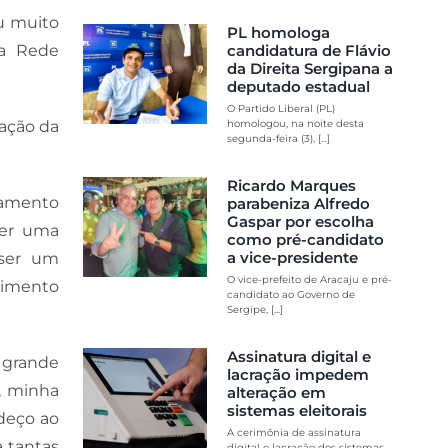
u muito
PL homologa
da Rede
candidatura de Flávio
da Direita Sergipana a
deputado estadual
O Partido Liberal (PL)
ração da
homologou, na noite desta
segunda-feira (3), [...]
Ricardo Marques
atamento
parabeniza Alfredo
Gaspar por escolha
ser uma
como pré-candidato
a vice-presidente
 ser um
O vice-prefeito de Aracaju e pré-
edimento
candidato ao Governo de
Sergipe, [...]
Assinatura digital e
 grande
lacração impedem
, minha
alteração em
sistemas eleitorais
deço ao
A cerimônia de assinatura
 tantas
digital e lacração dos sistemas