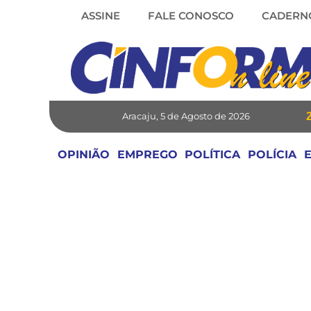
Skip
ASSINE
FALE CONOSCO
CADERN
to
content
Aracaju, 5 de Agosto de 2026
OPINIÃO
EMPREGO
POLÍTICA
POLÍCIA