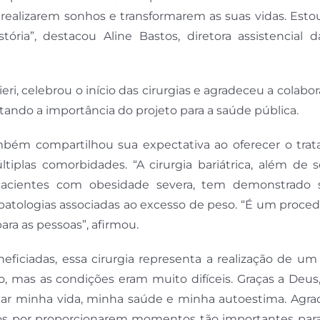
realizarem sonhos e transformarem as suas vidas. Esto
tória”, destacou Aline Bastos, diretora assistencial 
eri, celebrou o início das cirurgias e agradeceu a colabo
tando a importância do projeto para a saúde pública.
 também compartilhou sua expectativa ao oferecer o tr
iplas comorbidades. “A cirurgia bariátrica, além de 
pacientes com obesidade severa, tem demonstrado
s patologias associadas ao excesso de peso. “É um proc
ra as pessoas”, afirmou.
ficiadas, essa cirurgia representa a realização de um
, mas as condições eram muito difíceis. Graças a Deus
rmar minha vida, minha saúde e minha autoestima. Agra
dos por proporcionarem momentos tão importantes para