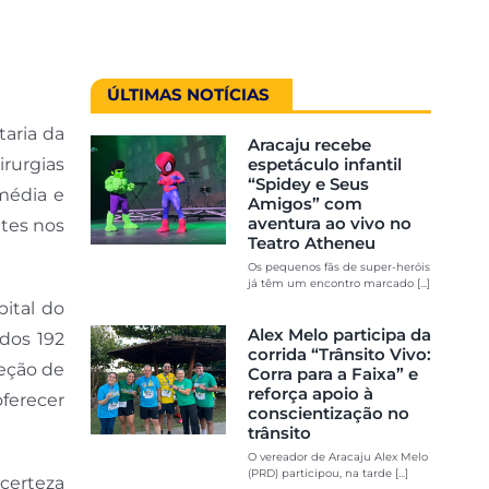
ÚLTIMAS NOTÍCIAS
aria da
Aracaju recebe
irurgias
espetáculo infantil
“Spidey e Seus
média e
Amigos” com
aventura ao vivo no
ntes nos
Teatro Atheneu
Os pequenos fãs de super-heróis
já têm um encontro marcado [...]
pital do
Alex Melo participa da
ados 192
corrida “Trânsito Vivo:
reção de
Corra para a Faixa” e
reforça apoio à
oferecer
conscientização no
trânsito
O vereador de Aracaju Alex Melo
(PRD) participou, na tarde [...]
 certeza