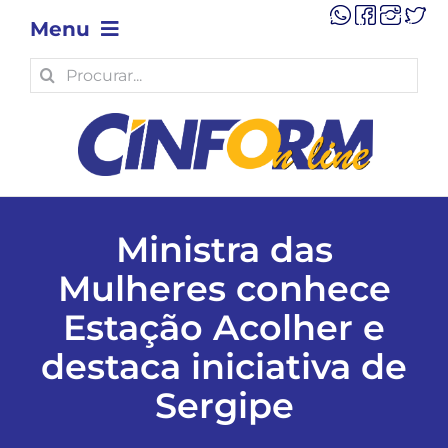
Skip
Menu
to
content
Search
OPINIÃO
for:
POLÍTICA
POLÍCIA
Ministra das
Mulheres conhece
ECONOMIA
Estação Acolher e
TECNOLOGIA
destaca iniciativa de
Sergipe
MUNICÍPIOS