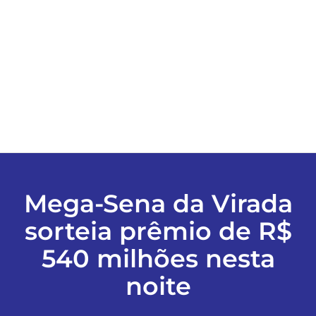
ESPORTES
COLUNISTAS
Classificados
ASSINE
Mega-Sena da Virada
FALE CONOSCO
sorteia prêmio de R$
540 milhões nesta
EDIÇÕES EM PDF
noite