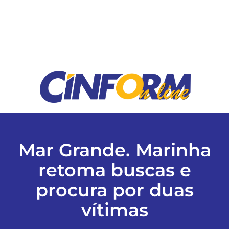
ESPORTES
COLUNISTAS
Classificados
ASSINE
Mar Grande. Marinha
FALE CONOSCO
retoma buscas e
procura por duas
EDIÇÕES EM PDF
vítimas