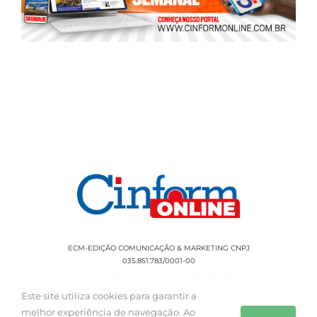
ECM-EDIÇÃO COMUNICAÇÃO & MARKETING CNPJ
035.851.783/0001-00
Rua Sílvio Cesar Leite, 90 Salgado Filho -
Aracaju, SE, CEP: 49020-060 Fone: +55 79
Este site utiliza cookies para garantir a
3085-0554
melhor experiência de navegação. Ao