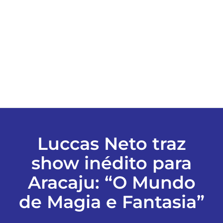
ESPORTES
COLUNISTAS
Classificados
ASSINE
Luccas Neto traz
FALE CONOSCO
show inédito para
Aracaju: “O Mundo
EDIÇÕES EM PDF
de Magia e Fantasia”