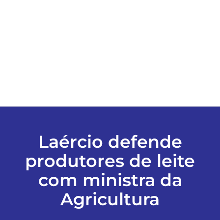
ESPORTES
COLUNISTAS
Classificados
ASSINE
Laércio defende
FALE CONOSCO
produtores de leite
com ministra da
EDIÇÕES EM PDF
Agricultura