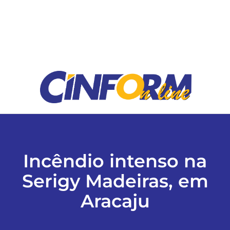
ESPORTES
COLUNISTAS
Classificados
ASSINE
FALE CONOSCO
Incêndio intenso na
Serigy Madeiras, em
EDIÇÕES EM PDF
Aracaju