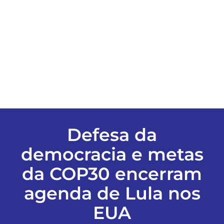
ESPORTES
COLUNISTAS
Classificados
ASSINE
Defesa da
democracia e metas
FALE CONOSCO
da COP30 encerram
EDIÇÕES EM PDF
agenda de Lula nos
EUA