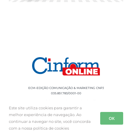
ECM-EDIÇÃO COMUNICAÇÃO & MARKETING CNPJ
035.851.783/0001-00
Rua Sílvio Cesar Leite, 90 Salgado Filho -
Aracaju, SE, CEP: 49020-060 Fone: +55 79
Este site utiliza cookies para garantir a
3085-0554
melhor experiência de navegação. Ao
OK
continuar a navegar no site, você concorda
com a nossa política de cookies