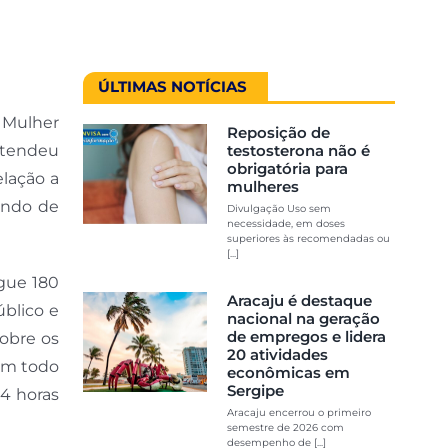
ÚLTIMAS NOTÍCIAS
 Mulher
Reposição de
atendeu
testosterona não é
obrigatória para
elação a
mulheres
ando de
Divulgação Uso sem
necessidade, em doses
superiores às recomendadas ou
[...]
igue 180
Aracaju é destaque
úblico e
nacional na geração
de empregos e lidera
sobre os
20 atividades
 em todo
econômicas em
Sergipe
4 horas
Aracaju encerrou o primeiro
semestre de 2026 com
desempenho de [...]