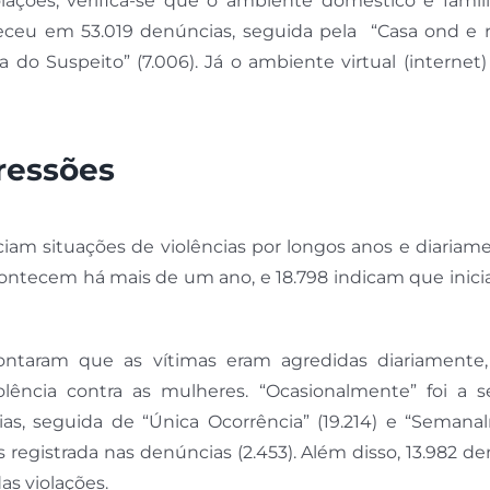
ações, verifica-se que o ambiente doméstico e familia
eceu em 53.019 denúncias, seguida pela “Casa ond e r
a do Suspeito” (7.006). Já o ambiente virtual (interne
gressões
am situações de violências por longos anos e diariame
acontecem há mais de um ano, e 18.798 indicam que inic
ntaram que as vítimas eram agredidas diariamente
olência contra as mulheres. “Ocasionalmente” foi a 
as, seguida de “Única Ocorrência” (19.214) e “Semana
 registrada nas denúncias (2.453). Além disso, 13.982 d
s violações.