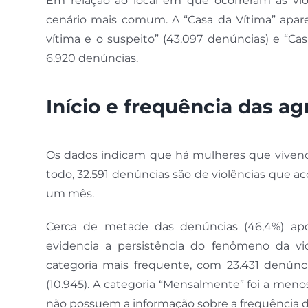
Em relação ao local em que ocorreram as viol
cenário mais comum. A “Casa da Vítima” apar
vítima e o suspeito” (43.097 denúncias) e “Cas
6.920 denúncias.
Início e frequência das a
Os dados indicam que há mulheres que vivenci
todo, 32.591 denúncias são de violências que 
um mês.
Cerca de metade das denúncias (46,4%) apo
evidencia a persistência do fenômeno da vi
categoria mais frequente, com 23.431 denúnci
(10.945). A categoria “Mensalmente” foi a menos
não possuem a informação sobre a frequência da