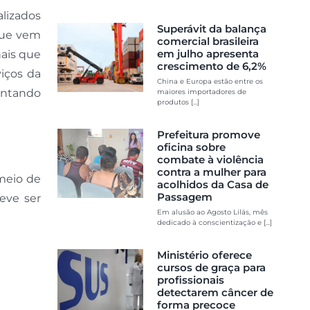
alizados
Superávit da balança
 que vem
comercial brasileira
em julho apresenta
nais que
crescimento de 6,2%
iços da
China e Europa estão entre os
entando
maiores importadores de
produtos [...]
Prefeitura promove
oficina sobre
combate à violência
contra a mulher para
meio de
acolhidos da Casa de
Passagem
eve ser
Em alusão ao Agosto Lilás, mês
dedicado à conscientização e [...]
Ministério oferece
cursos de graça para
profissionais
detectarem câncer de
forma precoce