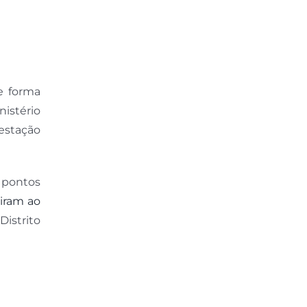
e forma
nistério
estação
 pontos
riram ao
Distrito