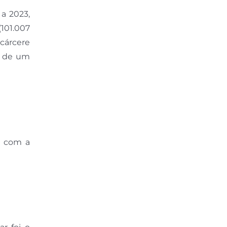
a 2023,
(101.007
 cárcere
s de um
r com a