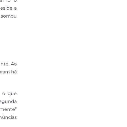
r foi o
eside a
t) somou
nte. Ao
iaram há
, o que
segunda
lmente”
enúncias