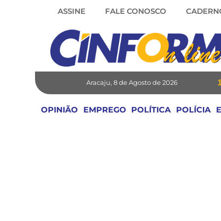
Skip
ASSINE
FALE CONOSCO
CADERN
to
content
Aracaju, 8 de Agosto de 2026
OPINIÃO
EMPREGO
POLÍTICA
POLÍCIA