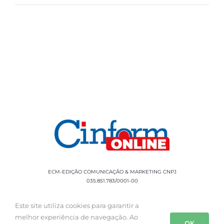
ECM-EDIÇÃO COMUNICAÇÃO & MARKETING CNPJ
035.851.783/0001-00
Rua Sílvio Cesar Leite, 90 Salgado Filho -
Aracaju, SE, CEP: 49020-060 Fone: +55 79
Este site utiliza cookies para garantir a
3085-0554
melhor experiência de navegação. Ao
OK