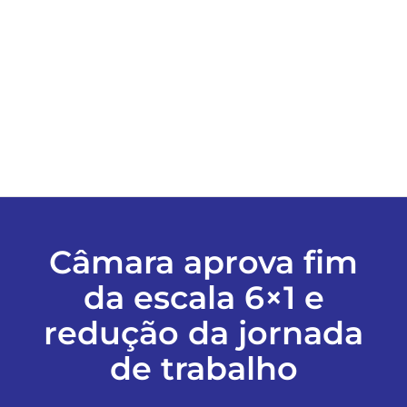
ESPORTES
COLUNISTAS
Classificados
ASSINE
Câmara aprova fim
FALE CONOSCO
da escala 6×1 e
redução da jornada
EDIÇÕES EM PDF
de trabalho