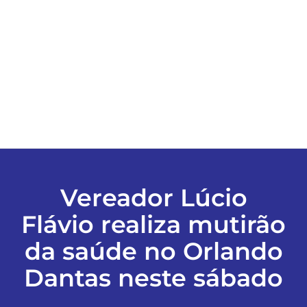
ESPORTES
COLUNISTAS
Classificados
ASSINE
Vereador Lúcio
FALE CONOSCO
Flávio realiza mutirão
da saúde no Orlando
EDIÇÕES EM PDF
Dantas neste sábado