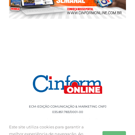
ECM-EDIÇÃO COMUNICAÇÃO & MARKETING CNPJ
035.851.783/0001-00
Rua Sílvio Cesar Leite, 90 Salgado Filho -
Aracaju, SE, CEP: 49020-060 Fone: +55 79
Este site utiliza cookies para garantir a
3085-0554
melhor experiência de navegação. Ao