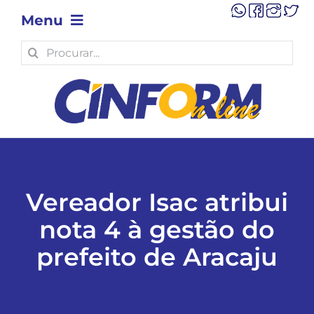
Skip
Menu
to
content
Search
OPINIÃO
for:
POLÍTICA
POLÍCIA
Vereador Isac atribui
ECONOMIA
nota 4 à gestão do
TECNOLOGIA
prefeito de Aracaju
MUNICÍPIOS