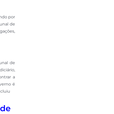
ando por
unal de
igações,
unal de
ciário,
ntrar a
verno é
ncluiu
 de