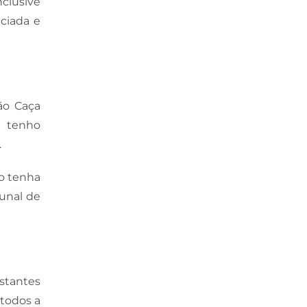
nclusive
ciada e
ão Caça
o tenho
.
ão tenha
bunal de
stantes
 todos a