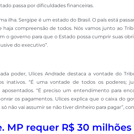
ado passa por dificuldades financeiras.
 ilha. Sergipe é um estado do Brasil. O país está pass
e haja compreensão de todos. Nós vamos junto ao Trib
 com o governo para que o Estado possa cumprir suas obr
usive do executivo”.
ada poder, Ulices Andrade destaca a vontade do Trib
 inativos. “É uma vontade de todos os poderes; judi
us aposentados. “É preciso um entendimento para enco
nrar os pagamentos. Ulices explica que o caixa do go
 só não vai assumir se não tiver dinheiro para pagar”, co
e. MP requer R$ 30 milhões