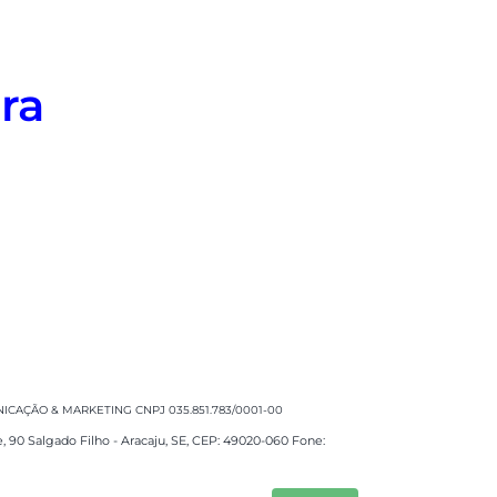
ra
CAÇÃO & MARKETING CNPJ 035.851.783/0001-00
e, 90 Salgado Filho - Aracaju, SE, CEP: 49020-060 Fone: