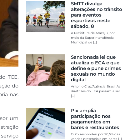
SMTT divulga
alterações no trânsito
para eventos
esportivos neste
sábado, 8
A Prefeitura de Aracaju, por
meio da Superintendência
Municipal de [...]
Sancionada lei que
atualiza o ECA e que
define e pune crimes
sexuais no mundo
do TCE,
digital
zação do
Antonio Cruz/Agência Brasil As
diretrizes do ECA passam a ser
oria nas
[...]
Pix amplia
participação nos
ssor um
pagamentos em
stração
bares e restaurantes
O Pix respondeu por 20,5% das
serviço
vendas presenciais em bares [...]