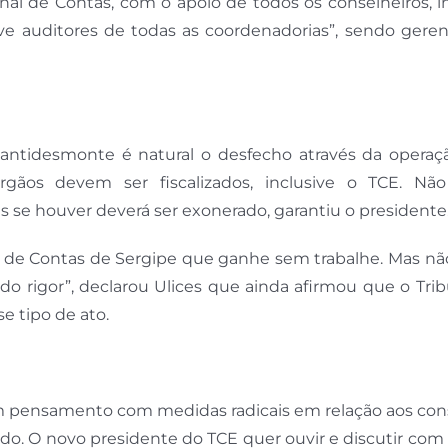
nal de Contas, com o apoio de todos os conselheiros, i
e auditores de todas as coordenadorias”, sendo geren
antidesmonte é natural o desfecho através da operaç
gãos devem ser fiscalizados, inclusive o TCE. Nã
se houver deverá ser exonerado, garantiu o presidente
nal de Contas de Sergipe que ganhe sem trabalhe. Mas n
do rigor”, declarou Ulices que ainda afirmou que o Tri
e tipo de ato.
m pensamento com medidas radicais em relação aos con
ado. O novo presidente do TCE quer ouvir e discutir com