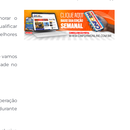
horar o
alificar
elhores
e vamos
idade no
peração
 durante