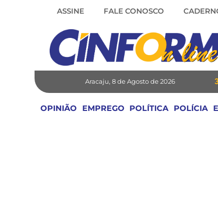
Skip
ASSINE
FALE CONOSCO
CADERN
to
content
Aracaju, 8 de Agosto de 2026
OPINIÃO
EMPREGO
POLÍTICA
POLÍCIA