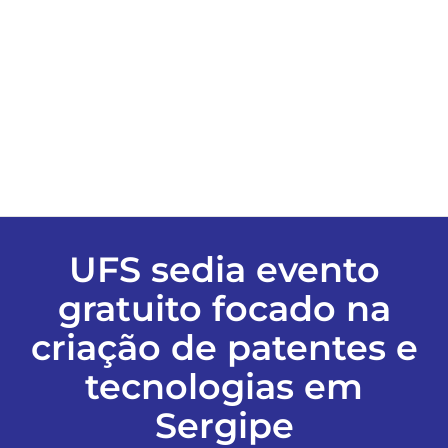
ESPORTES
COLUNISTAS
Classificados
ASSINE
UFS sedia evento
gratuito focado na
FALE CONOSCO
criação de patentes e
EDIÇÕES EM PDF
tecnologias em
Sergipe