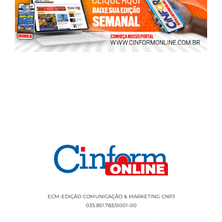
ECM-EDIÇÃO COMUNICAÇÃO & MARKETING CNPJ
035.851.783/0001-00
Rua Sílvio Cesar Leite, 90 Salgado Filho -