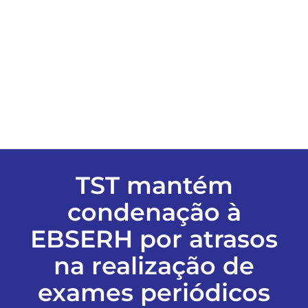
ESPORTES
COLUNISTAS
Classificados
ASSINE
TST mantém
condenação à
FALE CONOSCO
EBSERH por atrasos
EDIÇÕES EM PDF
na realização de
exames periódicos