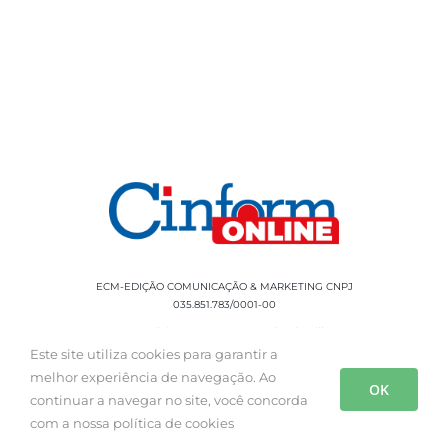
ECM-EDIÇÃO COMUNICAÇÃO & MARKETING CNPJ
035.851.783/0001-00
Rua Sílvio Cesar Leite, 90 Salgado Filho -
Aracaju, SE, CEP: 49020-060 Fone: +55 79
Este site utiliza cookies para garantir a
3085-0554
melhor experiência de navegação. Ao
OK
continuar a navegar no site, você concorda
com a nossa política de cookies