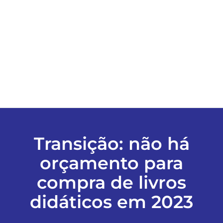
ESPORTES
COLUNISTAS
Classificados
ASSINE
Transição: não há
FALE CONOSCO
orçamento para
compra de livros
EDIÇÕES EM PDF
didáticos em 2023