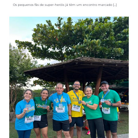
Os pequenos fãs de super-heróis já têm um encontro marcado [...]