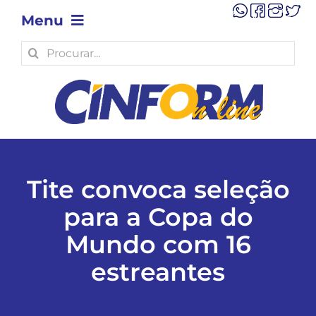
Skip
Menu
to
content
Search
OPINIÃO
for:
POLÍTICA
POLÍCIA
Tite convoca seleção
ECONOMIA
para a Copa do
Mundo com 16
TECNOLOGIA
estreantes
MUNICÍPIOS