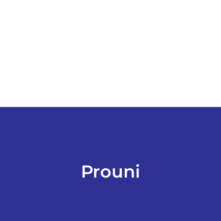
ESPORTES
COLUNISTAS
Classificados
ASSINE
FALE CONOSCO
Prouni
EDIÇÕES EM PDF