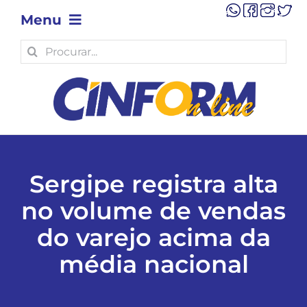
Skip
Menu
to
content
Search
OPINIÃO
for:
POLÍTICA
POLÍCIA
Sergipe registra alta
ECONOMIA
no volume de vendas
do varejo acima da
TECNOLOGIA
média nacional
MUNICÍPIOS