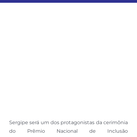
ESPORTES
COLUNISTAS
Classificados
ASSINE
FALE CONOSCO
EDIÇÕES EM PDF
Sergipe será um dos protagonistas da cerimônia
do Prêmio Nacional de Inclusão