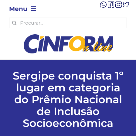
Skip
Menu
to
content
Search
OPINIÃO
for:
POLÍTICA
POLÍCIA
Sergipe conquista 1º
lugar em categoria
ECONOMIA
do Prêmio Nacional
TECNOLOGIA
de Inclusão
Socioeconômica
MUNICÍPIOS