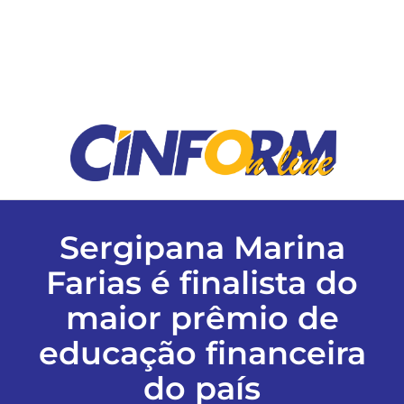
ESPORTES
COLUNISTAS
Classificados
ASSINE
Sergipana Marina
FALE CONOSCO
Farias é finalista do
maior prêmio de
EDIÇÕES EM PDF
educação financeira
do país