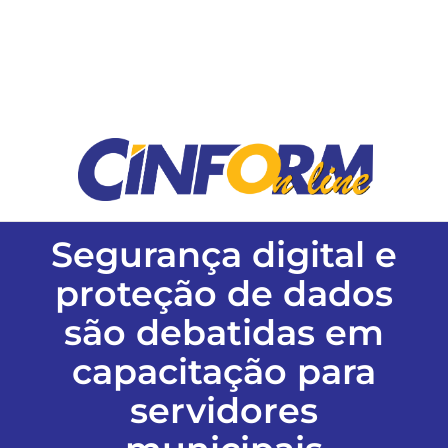
ESPORTES
COLUNISTAS
Classificados
ASSINE
Segurança digital e
proteção de dados
FALE CONOSCO
são debatidas em
capacitação para
EDIÇÕES EM PDF
servidores