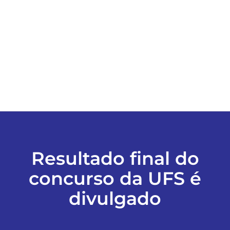
ESPORTES
COLUNISTAS
Classificados
ASSINE
Resultado final do
FALE CONOSCO
concurso da UFS é
EDIÇÕES EM PDF
divulgado