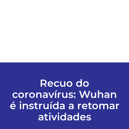
ESPORTES
COLUNISTAS
Classificados
ASSINE
Recuo do
FALE CONOSCO
coronavírus: Wuhan
é instruída a retomar
EDIÇÕES EM PDF
atividades