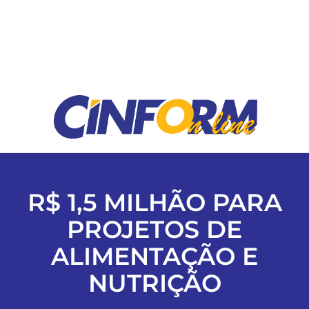
ESPORTES
COLUNISTAS
Classificados
ASSINE
R$ 1,5 MILHÃO PARA
FALE CONOSCO
PROJETOS DE
ALIMENTAÇÃO E
EDIÇÕES EM PDF
NUTRIÇÃO