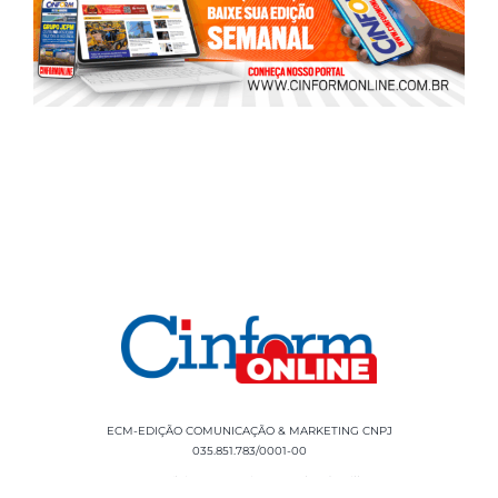
ECM-EDIÇÃO COMUNICAÇÃO & MARKETING CNPJ
035.851.783/0001-00
Rua Sílvio Cesar Leite, 90 Salgado Filho -