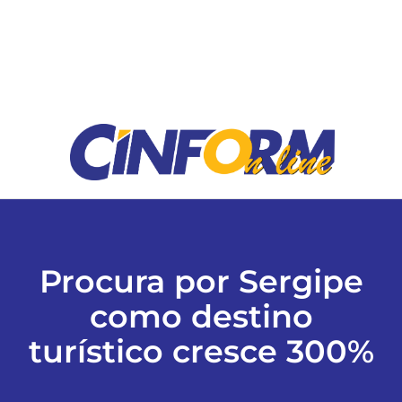
ESPORTES
COLUNISTAS
Classificados
ASSINE
FALE CONOSCO
Procura por Sergipe
como destino
EDIÇÕES EM PDF
turístico cresce 300%