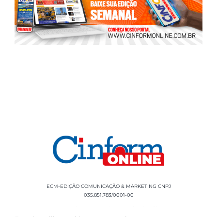
ECM-EDIÇÃO COMUNICAÇÃO & MARKETING CNPJ
035.851.783/0001-00
Rua Sílvio Cesar Leite, 90 Salgado Filho -
Aracaju, SE, CEP: 49020-060 Fone: +55 79