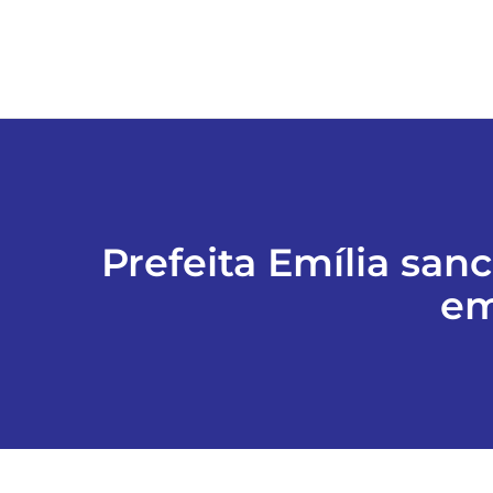
Prefeita Emília san
em