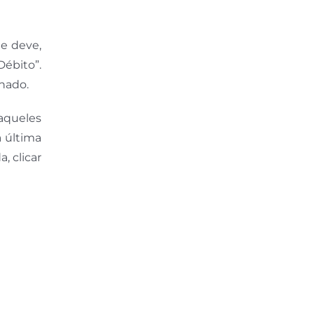
e deve,
Débito”.
onado.
 aqueles
a última
, clicar