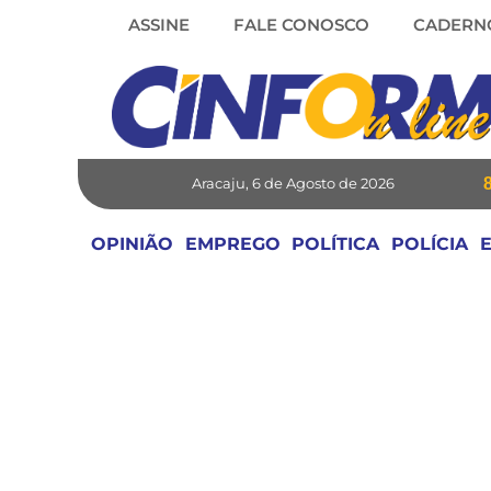
Skip
ASSINE
FALE CONOSCO
CADERN
to
content
Aracaju, 6 de Agosto de 2026
OPINIÃO
EMPREGO
POLÍTICA
POLÍCIA