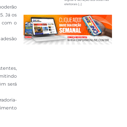
eleitorais [...]
 poderão
5. Já os
o com o
A adesão
tentes,
rmitindo
ém será
radoria-
ecimento