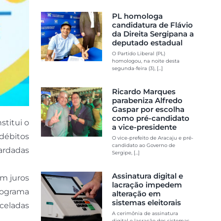
PL homologa
candidatura de Flávio
da Direita Sergipana a
deputado estadual
O Partido Liberal (PL)
homologou, na noite desta
segunda-feira (3), [...]
Ricardo Marques
parabeniza Alfredo
Gaspar por escolha
como pré-candidato
stitui o
a vice-presidente
 débitos
O vice-prefeito de Aracaju e pré-
candidato ao Governo de
ardadas
Sergipe, [...]
Assinatura digital e
m juros
lacração impedem
programa
alteração em
sistemas eleitorais
celadas
A cerimônia de assinatura
digital e lacração dos sistemas