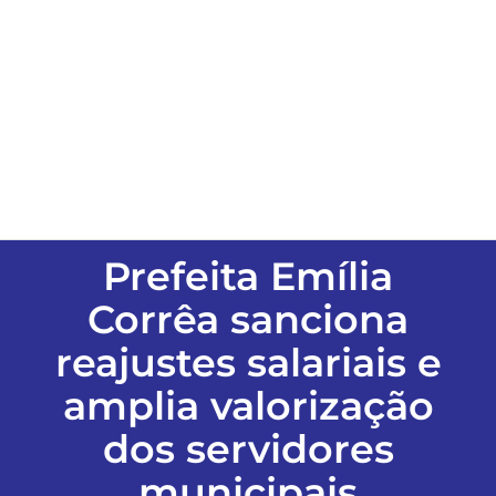
ESPORTES
COLUNISTAS
Classificados
ASSINE
Prefeita Emília
Corrêa sanciona
FALE CONOSCO
reajustes salariais e
amplia valorização
EDIÇÕES EM PDF
dos servidores
municipais