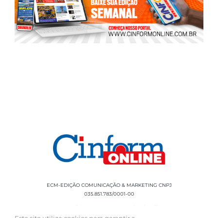
ECM-EDIÇÃO COMUNICAÇÃO & MARKETING CNPJ
035.851.783/0001-00
Rua Sílvio Cesar Leite, 90 Salgado Filho -
Aracaju, SE, CEP: 49020-060 Fone: +55 79