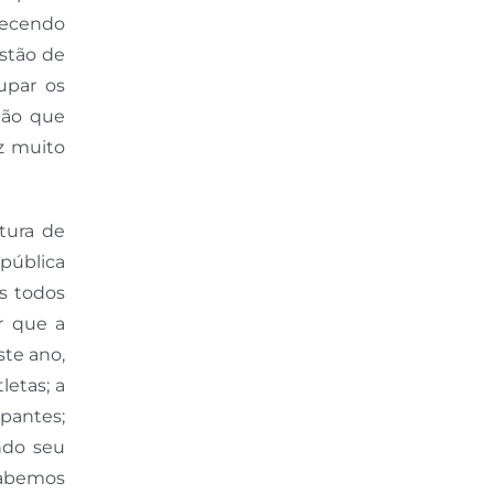
lecendo
stão de
upar os
tão que
z muito
tura de
 pública
s todos
r que a
ste ano,
letas; a
ipantes;
ndo seu
sabemos