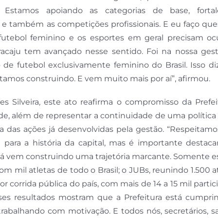
. Estamos apoiando as categorias de base, forta
 e também as competições profissionais. E eu faço que
futebol feminino e os esportes em geral precisam oc
caju tem avançado nesse sentido. Foi na nossa ges
de futebol exclusivamente feminino do Brasil. Isso di
tamos construindo. E vem muito mais por aí”, afirmou.
s Silveira, este ato reafirma o compromisso da Prefei
de, além de representar a continuidade de uma política
a das ações já desenvolvidas pela gestão. “Respeitamo
para a história da capital, mas é importante destaca
 já vem construindo uma trajetória marcante. Somente e
m mil atletas de todo o Brasil; o JUBs, reunindo 1.500 at
r corrida pública do país, com mais de 14 a 15 mil partic
ses resultados mostram que a Prefeitura está cumpri
rabalhando com motivação. E todos nós, secretários, 