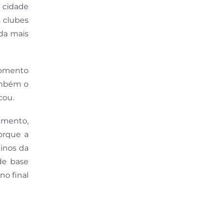
a cidade
s clubes
da mais
momento
também o
cou.
timento,
orque a
ninos da
 de base
no final