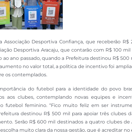
 a Associação Desportiva Confiança, que receberão R$ 
iação Desportiva Aracaju, que contarão com R$ 100 mil
ao ano passado, quando a Prefeitura destinou R$ 500 m
aumento no valor total, a política de incentivo foi ampl
tre os contemplados.
mportância do futebol para a identidade do povo brasi
os aos clubes, contemplando novas equipes e incen
ao futebol feminino. “Fico muito feliz em ser instrum
efeitura destinou R$ 500 mil para apoiar três clubes 
ento. Serão R$ 600 mil destinados a quatro clubes de 
scolha muito clara da nossa gestão, que é acreditar no