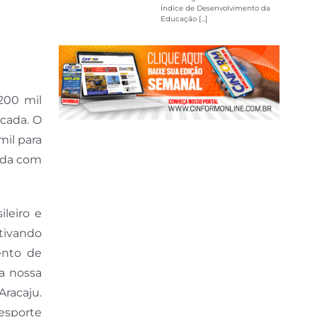
Índice de Desenvolvimento da
Educação [...]
200 mil
 cada. O
il para
iada com
leiro e
tivando
ento de
da nossa
Aracaju.
 esporte