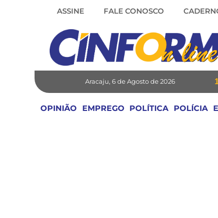
Skip
ASSINE
FALE CONOSCO
CADERN
to
content
Aracaju, 6 de Agosto de 2026
OPINIÃO
EMPREGO
POLÍTICA
POLÍCIA