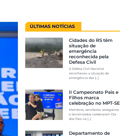
ÚLTIMAS NOTÍCIAS
Cidades do RS têm
situação de
emergência
reconhecida pela
Defesa Civil
A Defesa Civil Nacional
reconheceu a situação de
emergência das [...]
II Campeonato Pais e
Filhos marca
celebração no MPT-SE
Membros, servidores, estagiários
e terceirizados celebraram Dia
dos Pais na [...]
Departamento de