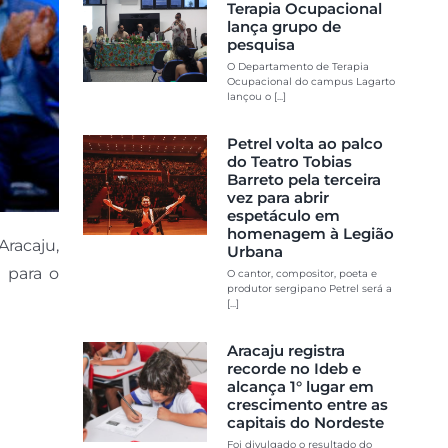
Terapia Ocupacional
lança grupo de
pesquisa
O Departamento de Terapia
Ocupacional do campus Lagarto
lançou o [...]
Petrel volta ao palco
do Teatro Tobias
Barreto pela terceira
vez para abrir
espetáculo em
homenagem à Legião
Aracaju,
Urbana
 para o
O cantor, compositor, poeta e
produtor sergipano Petrel será a
[...]
Aracaju registra
recorde no Ideb e
alcança 1° lugar em
crescimento entre as
capitais do Nordeste
Foi divulgado o resultado do