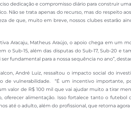
eciso dedicação e compromisso diário para construir um
co. Não se trata apenas do recurso, mas do respeito ao
eza de que, muito em breve, nossos clubes estarão ain
ortiva Aracaju, Matheus Araújo, o apoio chega em um 
 tem o Sub-15, além das disputas do Sub-17, Sub-20 e 
ai ser fundamental para a nossa sequência no ano”, desta
lcon, André Luiz, ressaltou o impacto social do inves
ão de vulnerabilidade. “É um incentivo importante, p
um valor de R$ 100 mil que vai ajudar muito a tirar me
ho, oferecer alimentação. Isso fortalece tanto o futebol
s até o adulto, além do profissional, que retorna agora 