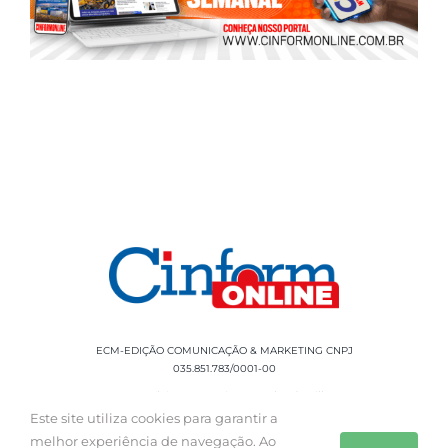
ECM-EDIÇÃO COMUNICAÇÃO & MARKETING CNPJ
035.851.783/0001-00
Rua Sílvio Cesar Leite, 90 Salgado Filho -
Aracaju, SE, CEP: 49020-060 Fone: +55 79
Este site utiliza cookies para garantir a
3085-0554
melhor experiência de navegação. Ao