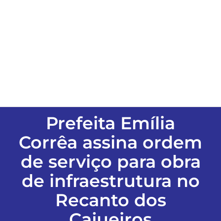
ESPORTES
COLUNISTAS
Classificados
ASSINE
Prefeita Emília
Corrêa assina ordem
FALE CONOSCO
de serviço para obra
de infraestrutura no
EDIÇÕES EM PDF
Recanto dos
Cajueiros