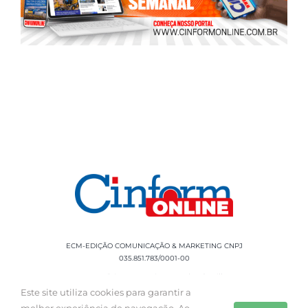
ECM-EDIÇÃO COMUNICAÇÃO & MARKETING CNPJ
035.851.783/0001-00
Rua Sílvio Cesar Leite, 90 Salgado Filho -
Aracaju, SE, CEP: 49020-060 Fone: +55 79
Este site utiliza cookies para garantir a
3085-0554