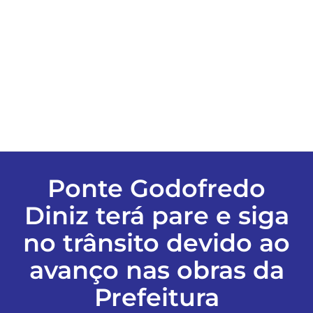
ESPORTES
COLUNISTAS
Classificados
ASSINE
Ponte Godofredo
Diniz terá pare e siga
FALE CONOSCO
no trânsito devido ao
EDIÇÕES EM PDF
avanço nas obras da
Prefeitura