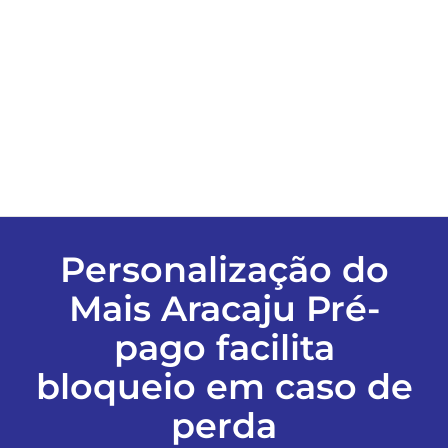
ESPORTES
COLUNISTAS
Classificados
ASSINE
Personalização do
Mais Aracaju Pré-
FALE CONOSCO
pago facilita
EDIÇÕES EM PDF
bloqueio em caso de
perda