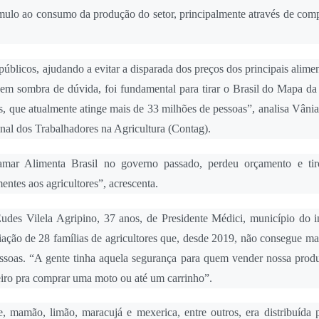
tímulo ao consumo da produção do setor, principalmente através de comp
úblicos, ajudando a evitar a disparada dos preços dos principais alime
 sem sombra de dúvida, foi fundamental para tirar o Brasil do Mapa d
ís, que atualmente atinge mais de 33 milhões de pessoas”, analisa Vân
onal dos Trabalhadores na Agricultura (Contag).
ar Alimenta Brasil no governo passado, perdeu orçamento e tir
ntes aos agricultores”, acrescenta.
udes Vilela Agripino, 37 anos, de Presidente Médici, município do in
ação de 28 famílias de agricultores que, desde 2019, não consegue mai
oas. “A gente tinha aquela segurança para quem vender nossa produ
eiro pra comprar uma moto ou até um carrinho”.
mamão, limão, maracujá e mexerica, entre outros, era distribuída 