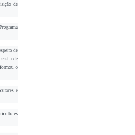
isição de
 Programa
espeito de
essita de
nformou o
cutores e
icultores