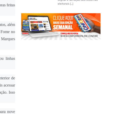
eleitorais [...]
ras feitas
ntos, além
a Fome no
ia Marques
ou linhas
terior de
s acessar
ção. Isso
para nove