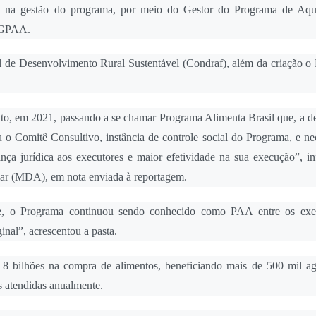
il na gestão do programa, por meio do Gestor do Programa de Aqu
GGPAA.
l de Desenvolvimento Rural Sustentável (Condraf), além da criação o
nto, em 2021, passando a se chamar Programa Alimenta Brasil que, a d
 o Comitê Consultivo, instância de controle social do Programa, e nec
nça jurídica aos executores e maior efetividade na sua execução”, i
iar (MDA), em nota enviada à reportagem.
e, o Programa continuou sendo conhecido como PAA entre os exe
ginal”, acrescentou a pasta.
 bilhões na compra de alimentos, beneficiando mais de 500 mil agr
s atendidas anualmente.