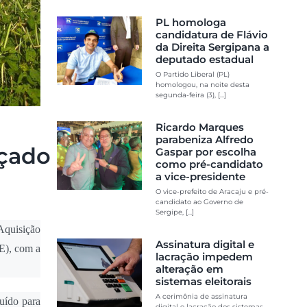
PL homologa
candidatura de Flávio
da Direita Sergipana a
deputado estadual
O Partido Liberal (PL)
homologou, na noite desta
segunda-feira (3), [...]
Ricardo Marques
parabeniza Alfredo
çado
Gaspar por escolha
como pré-candidato
a vice-presidente
O vice-prefeito de Aracaju e pré-
candidato ao Governo de
Sergipe, [...]
 Aquisição
Assinatura digital e
E), com a
lacração impedem
alteração em
sistemas eleitorais
A cerimônia de assinatura
uído para
digital e lacração dos sistemas