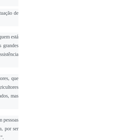
tuação de
 quem está
s grandes
sistência
ores, que
ricultores
rados, mas
m pessoas
, por ser
”.