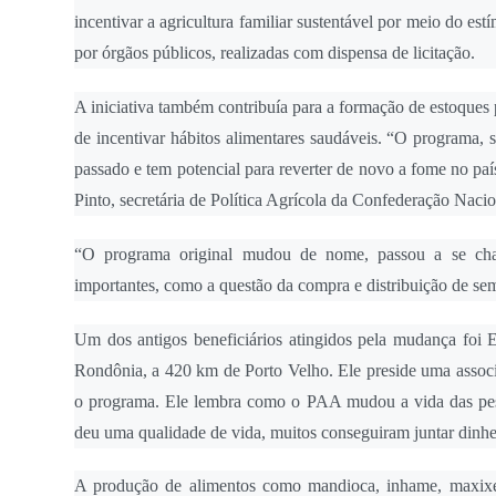
incentivar a agricultura familiar sustentável por meio do es
por órgãos públicos, realizadas com dispensa de licitação.
A iniciativa também contribuía para a formação de estoques p
de incentivar hábitos alimentares saudáveis. “O programa,
passado e tem potencial para reverter de novo a fome no pa
Pinto, secretária de Política Agrícola da Confederação Naci
“O programa original mudou de nome, passou a se cham
importantes, como a questão da compra e distribuição de seme
Um dos antigos beneficiários atingidos pela mudança foi E
Rondônia, a 420 km de Porto Velho. Ele preside uma associ
o programa. Ele lembra como o PAA mudou a vida das pess
deu uma qualidade de vida, muitos conseguiram juntar dinh
A produção de alimentos como mandioca, inhame, maxixe, 