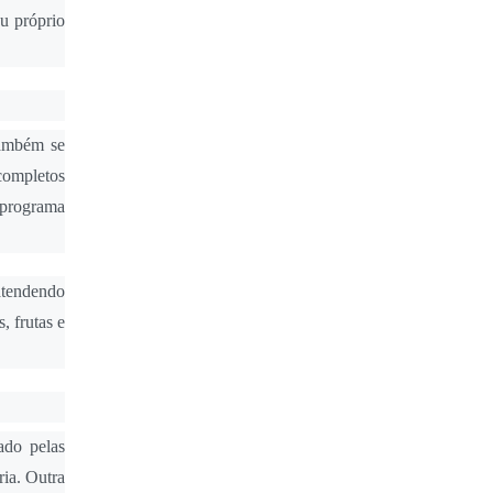
eu próprio
também se
completos
 programa
atendendo
, frutas e
ado pelas
ria. Outra