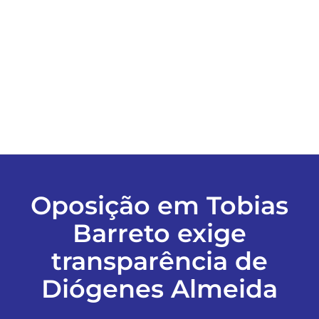
ESPORTES
COLUNISTAS
Classificados
ASSINE
Oposição em Tobias
FALE CONOSCO
Barreto exige
transparência de
EDIÇÕES EM PDF
Diógenes Almeida